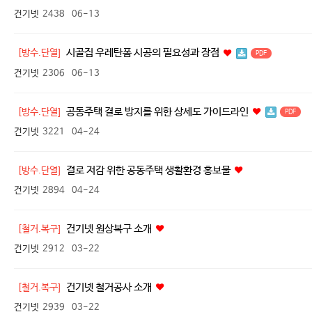
건기넷
2438
06-13
시골집 우레탄폼 시공의 필요성과 장점
[방수.단열]
PDF
건기넷
2306
06-13
공동주택 결로 방지를 위한 상세도 가이드라인
[방수.단열]
PDF
건기넷
3221
04-24
결로 저감 위한 공동주택 생활환경 홍보물
[방수.단열]
건기넷
2894
04-24
건기넷 원상복구 소개
[철거.복구]
건기넷
2912
03-22
건기넷 철거공사 소개
[철거.복구]
건기넷
2939
03-22