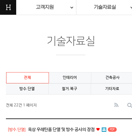
H
고객지원
기술자료실
기술자료실
전체
인테리어
건축공사
방수.단열
철거.복구
기타자료
전체 22건
1 페이지
옥상 우레탄폼 단열 및 방수 공사의 장점
[방수.단열]
PDF