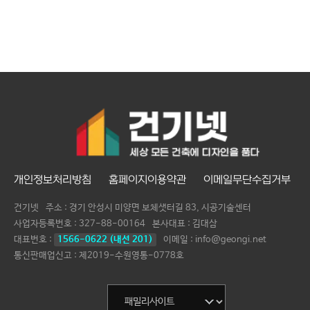
개인정보처리방침
홈페이지이용약관
이메일무단수집거부
건기넷
주소 : 경기 안성시 미양면 보체샛터길 83, 시공기술센터
사업자등록번호 :
327-88-00164
본사대표 :
김대삼
대표번호 :
1566-0622 (내선 201)
이메일 : info@geongi.net
통신판매업신고 : 제2019-수원영통-0778호