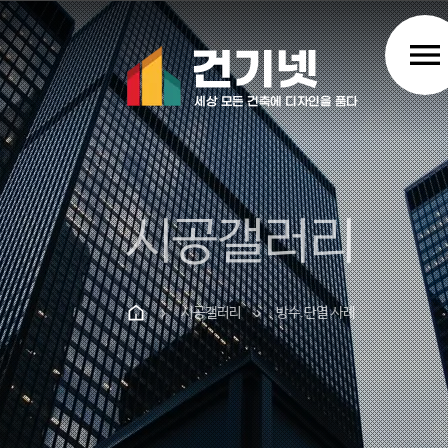
menu
시공갤러리
시공갤러리
방수.단열 사례
chevron_right
chevron_right