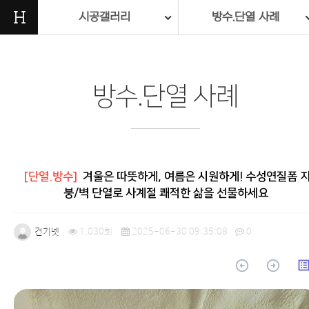
H
시공갤러리
방수.단열 사례
방수.단열 사례
[단열.방수]
겨울은 따뜻하게, 여름은 시원하게! 수성연질폼 
붕/벽 단열로 사계절 쾌적한 삶을 선물하세요
건기넷
1,030회
2025-06-30 09:35:08
0
arrow_circle_up
arrow_circle_up
list_a
본문