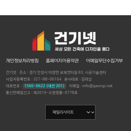
개인정보처리방침
홈페이지이용약관
이메일무단수집거부
건기넷
주소 : 경기 안성시 미양면 보체샛터길 83, 시공기술센터
사업자등록번호 :
327-88-00164
본사대표 :
김대삼
대표번호 :
1566-0622 (내선 201)
이메일 : info@geongi.net
통신판매업신고 : 제2019-수원영통-0778호