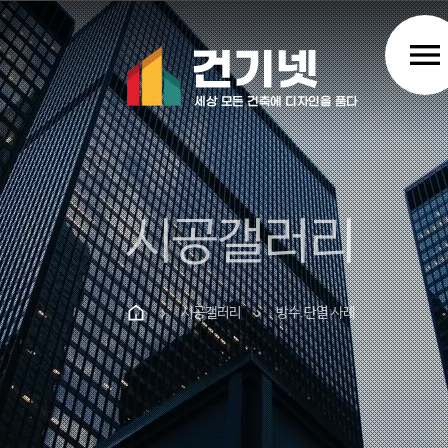
menu
시공갤러리
시공갤러리
방수.단열 사례
chevron_right
chevron_right