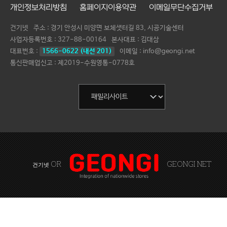
개인정보처리방침
홈페이지이용약관
이메일무단수집거부
건기넷
주소 : 경기 안성시 미양면 보체샛터길 83, 시공기술센터
사업자등록번호 :
327-88-00164
본사대표 :
김대삼
대표번호 :
1566-0622 (내선 201)
이메일 : info@geongi.net
통신판매업신고 : 제2019-수원영통-0778호
OR
GEONGI NET
건기넷