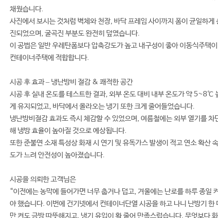
채웠습니다.
사진에서 보시는 것처럼 벽체와 천장, 바닥 프레임 사이까지 폼이 균일하게 
진되었으며, 굴곡진 부분도 완전히 덮였습니다.
이 공법은 일반 우레탄폼보다 압축강도가 높고 내구성이 좋아 이동식주택
컨테이너주택에 적합합니다.
시공 후 효과 – 냉난방비 절감 & 쾌적한 공간
시공 후 실내 온도를 테스트한 결과, 외부 온도 대비 내부 온도가 약 5~8℃ 
게 유지되었고, 바닥에서 올라오는 냉기 또한 크게 줄어들었습니다.
냉난방비절감 효과도 즉시 체감할 수 있었으며, 여름철에는 외부 열기를 차
해 냉방 효율이 높아질 것으로 예상됩니다.
또한 준불연 소재 특성상 화재 시 연기 및 유독가스 발생이 적고 연소 확산 
도가 느려 안전성이 높아졌습니다.
시공을 의뢰한 고객님은
“이전에는 농막에 들어가면 너무 춥거나 덥고, 겨울에는 난로를 하루 종일 
야 했습니다. 이번에 건기넷에서 컨테이너단열 시공을 하고 나니 난방기 한 
만 켜도 금방 따뜻해지고, 냉기 유입이 확 줄어 만족스럽습니다. 무엇보다 화