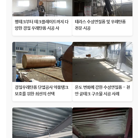
평테크부터 테크플레이트까지 다
테라스 수성연질폼 및 우레탄폼
양한 경질 우레탄폼 시공 사
전문 시공
경질우레탄폼 단열공사 약품탱크
온도 변화에 강한 수성연질폼 - 천
보호를 위한 최선의 선택
안 골테크 구조물 시공 사례