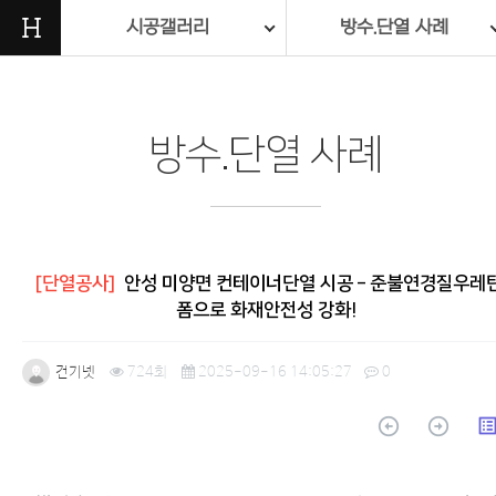
H
시공갤러리
방수.단열 사례
방수.단열 사례
[단열공사]
안성 미양면 컨테이너단열 시공 – 준불연경질우레
폼으로 화재안전성 강화!
건기넷
724회
2025-09-16 14:05:27
0
arrow_circle_up
arrow_circle_up
list_a
본문