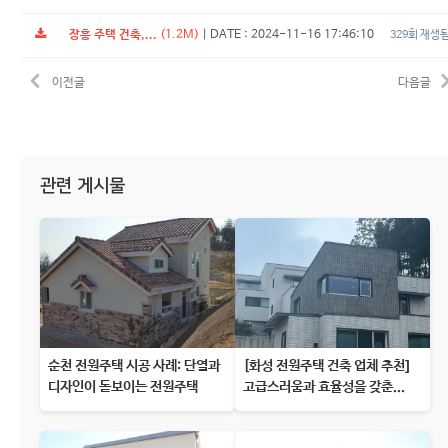
장흥 주택 건축,...
(1.2M)
|
DATE : 2024-11-16 17:46:10
329회 재생
이전글
다음글
관련 게시물
순천 전원주택 시공 사례: 단열과
[화성 전원주택 건축 업체 추천]
디자인이 돋보이는 전원주택
고급스러움과 효율성을 갖춘...