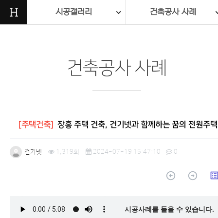
H
시공갤러리
건축공사 사례
건축공사 사례
[주택건축]
장흥 주택 건축, 건기넷과 함께하는 꿈의 전원주택
건기넷
1,319회
2024-07-19 15:47:10
0
arrow_circle_up
arrow_circle_up
list_a
본문
시공사례를 들을 수 있습니다.