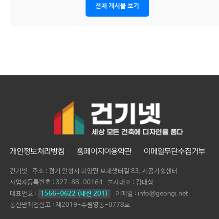
전체 게시물 보기
개인정보처리방침
홈페이지이용약관
이메일무단수집거부
건기넷
주소 : 경기 안성시 미양면 보체샛터길 83, 시공기술센터
사업자등록번호 :
327-88-00164
본사대표 :
김대삼
대표번호 :
1566-0622 (내선 201)
이메일 : info@geongi.net
통신판매업신고 : 제2019-수원영통-0778호