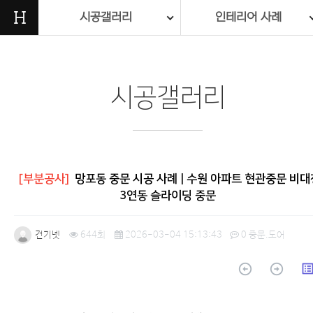
H
시공갤러리
인테리어 사례
시공갤러리
[부분공사]
망포동 중문 시공 사례 | 수원 아파트 현관중문 비대
3연동 슬라이딩 중문
건기넷
644회
2026-03-04 15:13:43
0
중문.도어
arrow_circle_up
arrow_circle_up
list_a
본문