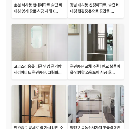
춘천 석사동 현대아파트 슬림 비
강남 대치동 선경아파트, 슬림 비
대칭 양개 중문 시공 사례 (...
대칭 현관중문으로 공간을 ...
고급스러움을 더한 안양 한가람
현관중문 교체 추천! 판교 봇들마
세경아파트 현관중문, 크림화...
을 양방향 스윙도어 시공 후...
현관중문 교체로 집 가치 UP! 수
양천구 목동신시가지 초슬림 3연