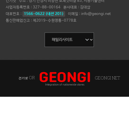
건기넷
주소 : 경기 안성시 미양면 보체샛터길 83, 시공기술센터
사업자등록번호 :
327-88-00164
본사대표 :
김대삼
대표번호 :
1566-0622 (내선 201)
이메일 : info@geongi.net
통신판매업신고 : 제2019-수원영통-0778호
OR
GEONGI NET
건기넷