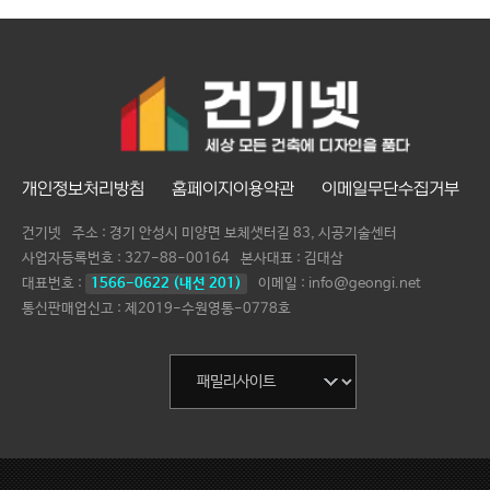
개인정보처리방침
홈페이지이용약관
이메일무단수집거부
건기넷
주소 : 경기 안성시 미양면 보체샛터길 83, 시공기술센터
사업자등록번호 :
327-88-00164
본사대표 :
김대삼
대표번호 :
1566-0622 (내선 201)
이메일 : info@geongi.net
통신판매업신고 : 제2019-수원영통-0778호