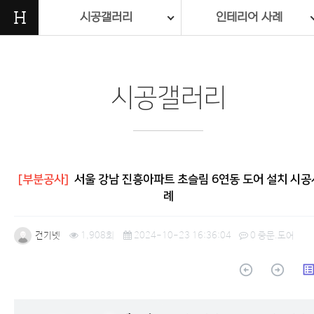
H
시공갤러리
인테리어 사례
시공갤러리
[부분공사]
서울 강남 진흥아파트 초슬림 6연동 도어 설치 시공
례
건기넷
1,908회
2024-10-23 16:36:04
0
중문.도어
arrow_circle_up
arrow_circle_up
list_a
본문