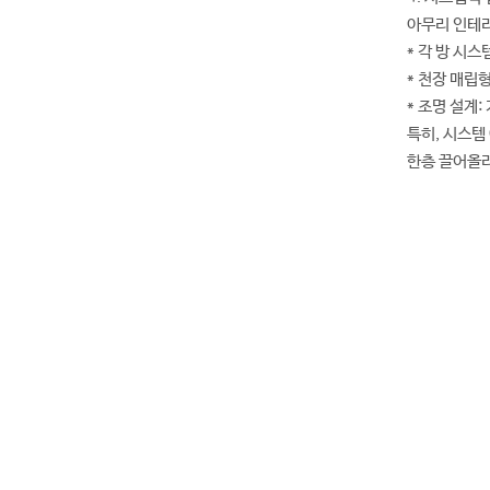
아무리 인테
* 각 방 시
* 천장 매립
* 조명 설계
특히, 시스템
한층 끌어올리