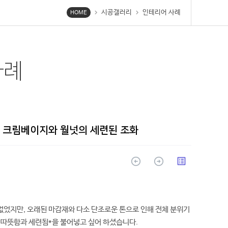
시공갤러리
인테리어 사례
chevron_right
chevron_right
HOME
사례
 크림베이지와 월넛의 세련된 조화
arrow_circle_up
arrow_circle_up
list_alt
없었지만, 오래된 마감재와 다소 단조로운 톤으로 인해 전체 분위기
*따뜻함과 세련됨*을 불어넣고 싶어 하셨습니다.