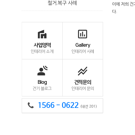
철거.복구 사례
이에 저희 건
다.
villa
insert_chart_outlined
사업영역
Gallery
인테리어 소개
인테리어 사례
spatial_audio
stacked_line_chart
Blog
견적문의
건기 블로그
인테리어 문의
1566 - 0622
(내선 201)