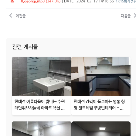
0.geongi.mp3
(347.0K)
|
DATE : 2024-02-17 14:16:56
1,015회 재생
이전글
다음글
관련 게시물
현대적 아름다움이 빛나는 수원
현대적 감각이 돋보이는 영통 청
매탄위브하늘체 아파트 욕실 ...
명 센트레빌 주방인테리어 - ...