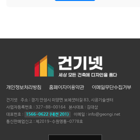
개인정보처리방침
홈페이지이용약관
이메일무단수집거부
건기넷
주소 : 경기 안성시 미양면 보체샛터길 83, 시공기술센터
사업자등록번호 :
327-88-00164
본사대표 :
김대삼
대표번호 :
1566-0622 (내선 201)
이메일 : info@geongi.net
통신판매업신고 : 제2019-수원영통-0778호