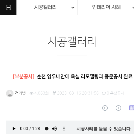
H
시공갤러리
인테리어 사례
시공갤러리
[부분공사]
순천 양우내안애 욕실 리모델링과 중문공사 완료
건기넷
4,063회
2023-08-16 20:31:56
0
욕실공사
arrow_circle_up
arrow_circle_up
list_a
본문
시공사례를 들을 수 있습니다.