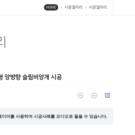
시공갤러리
시공갤러리
chevron_right
chevron_right
HOME
리
형 양방향 슬림비양개 시공
arrow_circle_up
arrow_circle_up
list_alt
레이어를 사용하여 시공사례를 오디오로 들을 수 있습니다.