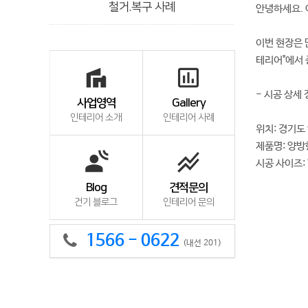
철거.복구 사례
안녕하세요. 
이번 현장은 
테리어"에서 
villa
insert_chart_outlined
- 시공 상세
사업영역
Gallery
인테리어 소개
인테리어 사례
위치: 경기도
제품명: 양방
spatial_audio
stacked_line_chart
시공 사이즈:
Blog
견적문의
건기 블로그
인테리어 문의
1566 - 0622
(내선 201)