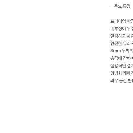
- 주요 특징
프리미엄 마
내후성이 우
깔끔하고 세련
안전한 유리 
8mm 두께의
충격에 강하며
실용적인 설
양방향 개폐가
좌우 공간 활