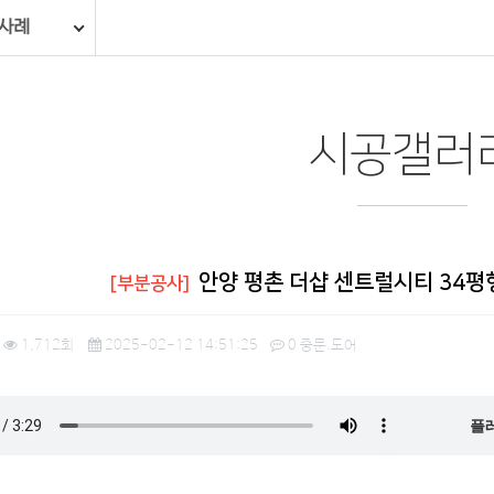
사례
시공갤러
안양 평촌 더샵 센트럴시티 34평
[부분공사]
1,712회
2025-02-12 14:51:25
0
중문.도어
플