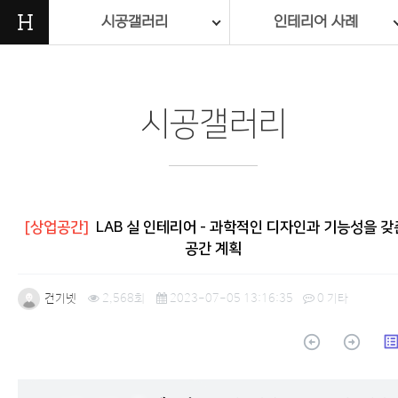
H
시공갤러리
인테리어 사례
시공갤러리
[상업공간]
LAB 실 인테리어 - 과학적인 디자인과 기능성을 갖
공간 계획
건기넷
2,568회
2023-07-05 13:16:35
0
기타
arrow_circle_up
arrow_circle_up
list_a
본문