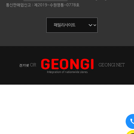
통신판매업신고 : 제2019-수원영통-0778호
OR
GEONGI NET
건기넷
ca