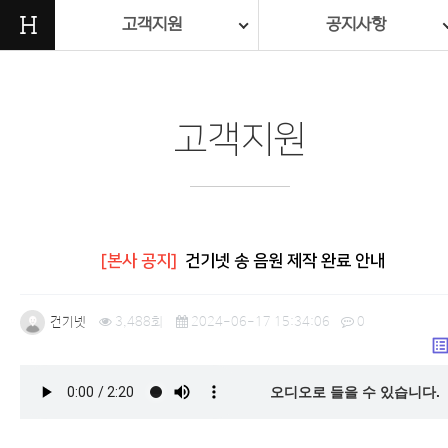
H
고객지원
공지사항
고객지원
[본사 공지]
건기넷 송 음원 제작 완료 안내
건기넷
3,488회
2024-06-17 15:34:06
0
list_a
오디오로 들을 수 있습니다.
본문