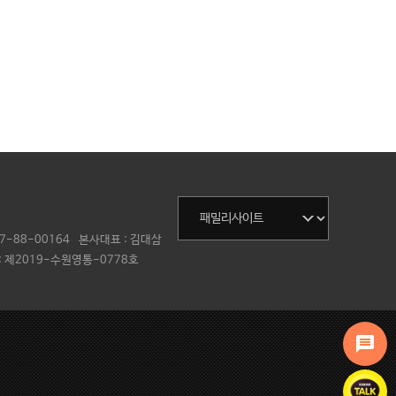
7-88-00164
본사대표 :
김대삼
 제2019-수원영통-0778호
message