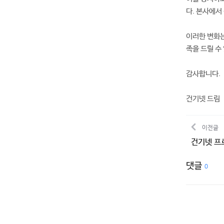
다. 본사에서
이러한 변화는
족을 드릴 수
감사합니다.
건기넷 드림
이전글
건기넷 프로
댓글
0