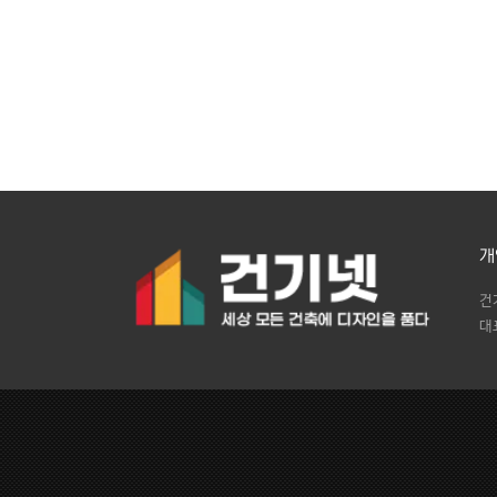
개
건
대