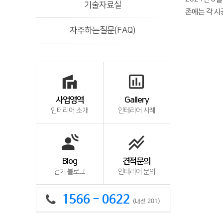
기술자료실
존에는 각 시
자주하는질문(FAQ)
villa
insert_chart_outlined
사업영역
Gallery
인테리어 소개
인테리어 사례
spatial_audio
stacked_line_chart
Blog
견적문의
건기 블로그
인테리어 문의
1566 - 0622
(내선 201)