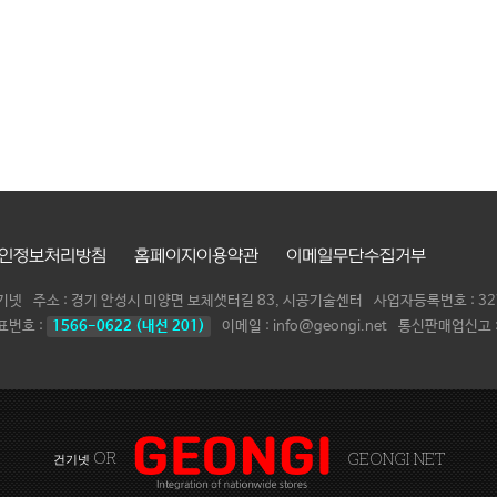
인정보처리방침
홈페이지이용약관
이메일무단수집거부
기넷
주소 : 경기 안성시 미양면 보체샛터길 83, 시공기술센터
사업자등록번호 :
32
표번호 :
1566-0622 (내선 201)
이메일 : info@geongi.net
통신판매업신고 :
OR
GEONGI NET
건기넷